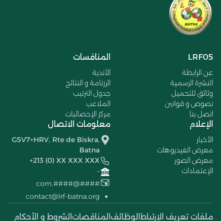
LRF05
المنافسات
عن الرابطة
الأندية
النشرة الرسمية
الرزنامة و النتائج
وثائق للتحميل
جدول الترتيب
نصوص و قوانين
الملاعب
اتصل بنا
مركز الإحصائيات
الإعلام
معلومات الاتصال
الأخبار
G5V7+HRV, Rte de Biskra,
معرض الفيديوهات
Batna
معرض الصور
+213 (0) XX XXX XXX
الإعتمادات
-
####@####.com
contact@lrf-batna.org
ملفات تعريف الإرتباط
الوظائف
المناقصات
الشروط و الأحكام