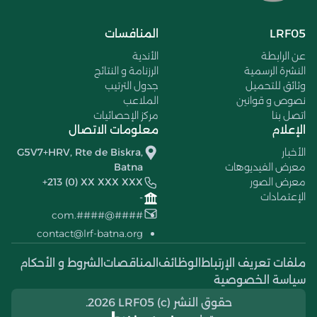
LRF05
المنافسات
عن الرابطة
الأندية
النشرة الرسمية
الرزنامة و النتائج
وثائق للتحميل
جدول الترتيب
نصوص و قوانين
الملاعب
اتصل بنا
مركز الإحصائيات
الإعلام
معلومات الاتصال
الأخبار
G5V7+HRV, Rte de Biskra,
معرض الفيديوهات
Batna
معرض الصور
+213 (0) XX XXX XXX
الإعتمادات
-
####@####.com
contact@lrf-batna.org
ملفات تعريف الإرتباط
الوظائف
المناقصات
الشروط و الأحكام
سياسة الخصوصية
حقوق النشر (c) 2026 LRF05.