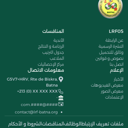
LRF05
المنافسات
عن الرابطة
الأندية
النشرة الرسمية
الرزنامة و النتائج
وثائق للتحميل
جدول الترتيب
نصوص و قوانين
الملاعب
اتصل بنا
مركز الإحصائيات
الإعلام
معلومات الاتصال
الأخبار
G5V7+HRV, Rte de Biskra,
معرض الفيديوهات
Batna
معرض الصور
+213 (0) XX XXX XXX
الإعتمادات
-
####@####.com
contact@lrf-batna.org
ملفات تعريف الإرتباط
الوظائف
المناقصات
الشروط و الأحكام