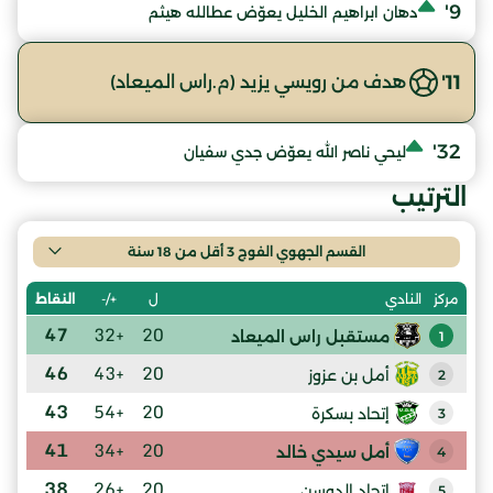
9'
دهان ابراهيم الخليل يعوّض عطالله هيثم
11'
هدف من رويسي يزيد (م.راس الميعاد)
32'
ليحي ناصر الله يعوّض جدي سفيان
الترتيب
القسم الجهوي الفوج 3 أقل من 18 سنة
ل
+/-
النقاط
مركز
النادي
47
+32
20
مستقبل راس الميعاد
1
46
+43
20
أمل بن عزوز
2
43
+54
20
إتحاد بسكرة
3
41
+34
20
أمل سيدي خالد
4
38
+26
20
اتحاد الدوسن
5