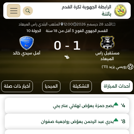
الرابطة الجهوية لكرة القدم
باتنة
الأحد 28 ديسمبر 2026
12:00
الملعب البلدي راس الميعاد
القسم الجهوي الفوج 3 أقل من 18 سنة
الجولة 10
0
-
1
مستقبل راس
أمل سيدي خالد
الميعاد
رويسي يزيد (11')
أحداث المباراة
التشكيلة
الميديا
أخبار ذات صلة
4'
بصير حمزة يعوّض لهلالي عنتر يحي
8'
بدري عبد الرحمن يعوّض رواجعية صفوان