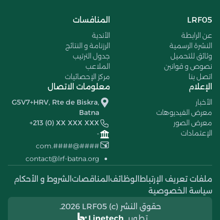
LRF05
المنافسات
عن الرابطة
الأندية
النشرة الرسمية
الرزنامة و النتائج
وثائق للتحميل
جدول الترتيب
نصوص و قوانين
الملاعب
اتصل بنا
مركز الإحصائيات
الإعلام
معلومات الاتصال
الأخبار
G5V7+HRV, Rte de Biskra,
معرض الفيديوهات
Batna
معرض الصور
+213 (0) XX XXX XXX
الإعتمادات
-
####@####.com
contact@lrf-batna.org
ملفات تعريف الإرتباط
الوظائف
المناقصات
الشروط و الأحكام
سياسة الخصوصية
حقوق النشر (c) 2026 LRF05.
تطوير
Linetech