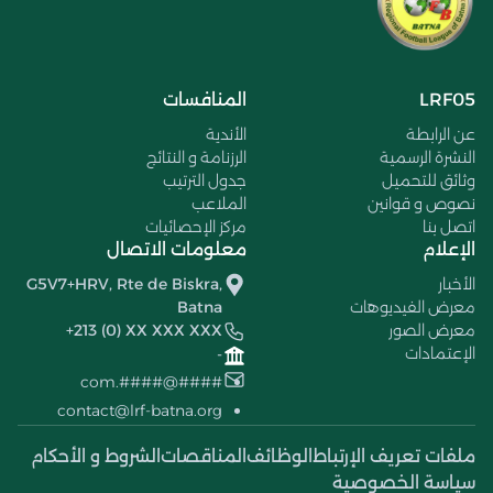
LRF05
المنافسات
عن الرابطة
الأندية
النشرة الرسمية
الرزنامة و النتائج
وثائق للتحميل
جدول الترتيب
نصوص و قوانين
الملاعب
اتصل بنا
مركز الإحصائيات
الإعلام
معلومات الاتصال
الأخبار
G5V7+HRV, Rte de Biskra,
معرض الفيديوهات
Batna
معرض الصور
+213 (0) XX XXX XXX
الإعتمادات
-
####@####.com
contact@lrf-batna.org
ملفات تعريف الإرتباط
الوظائف
المناقصات
الشروط و الأحكام
سياسة الخصوصية