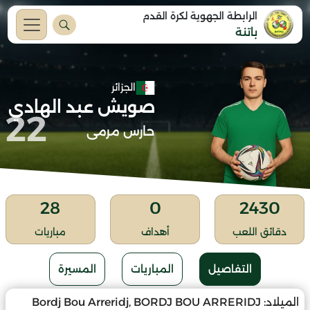
الرابطة الجهوية لكرة القدم
باتنة
الجزائر
صويش عبد الهادي
22
حارس مرمى
28
0
2430
دقائق اللعب
أهداف
مباريات
التفاصيل
المباريات
المسيرة
الميلاد:
Bordj Bou Arreridj, BORDJ BOU ARRERIDJ