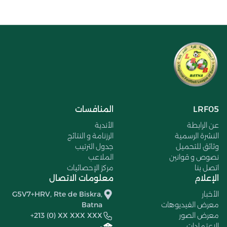
LRF05
المنافسات
عن الرابطة
الأندية
النشرة الرسمية
الرزنامة و النتائج
وثائق للتحميل
جدول الترتيب
نصوص و قوانين
الملاعب
اتصل بنا
مركز الإحصائيات
الإعلام
معلومات الاتصال
الأخبار
G5V7+HRV, Rte de Biskra,
معرض الفيديوهات
Batna
معرض الصور
+213 (0) XX XXX XXX
الإعتمادات
-