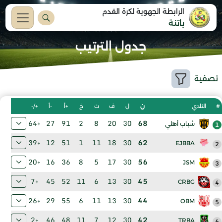
الرابطة الجهوية لكرة القدم
باتنة
جدول الترتيب
تصفية
#
النادي
ن
ل
ف
ت
خ
+أ
-أ
+/-
+64
27
91
2
8
20
30
68
1
شباب أهلي
+39
12
51
1
11
18
30
62
EJBBA
2
+20
16
36
8
5
17
30
56
JSM
3
+7
45
52
11
6
13
30
45
CRBG
4
+26
29
55
6
11
13
30
44
OBM
5
+2
46
48
11
7
12
30
42
TRBA
6