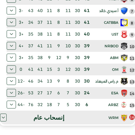
-3
43
40
11
8
11
30
41
7
أ.سيدي خالد
+3
34
37
11
8
11
30
41
CATBBA
8
+3
35
38
11
8
11
30
40
UST
9
+4
37
41
11
9
10
30
39
NRBOD
10
+3
35
38
9
12
9
30
39
ABM
11
0
41
41
15
3
12
30
39
OM
12
-12
46
34
13
9
8
30
30
13
م.راس الميعاد
-26
53
27
17
6
7
30
24
ESA
14
-44
76
32
18
7
5
30
6
ARBZ
15
إنسحاب عام
16
WRM