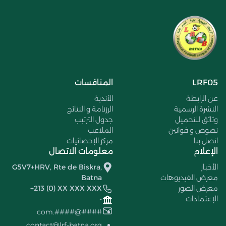
LRF05
المنافسات
عن الرابطة
الأندية
النشرة الرسمية
الرزنامة و النتائج
وثائق للتحميل
جدول الترتيب
نصوص و قوانين
الملاعب
اتصل بنا
مركز الإحصائيات
الإعلام
معلومات الاتصال
الأخبار
G5V7+HRV, Rte de Biskra,
معرض الفيديوهات
Batna
معرض الصور
+213 (0) XX XXX XXX
الإعتمادات
-
####@####.com
contact@lrf-batna.org