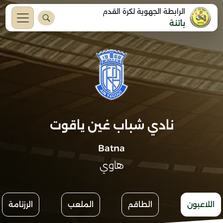
الرابطة الجهوية لكرة القدم
باتنة
نادي شباب غين ياقوت
Batna
هاوي
اللاعبون
الطاقم
الملعب
الرزنامة