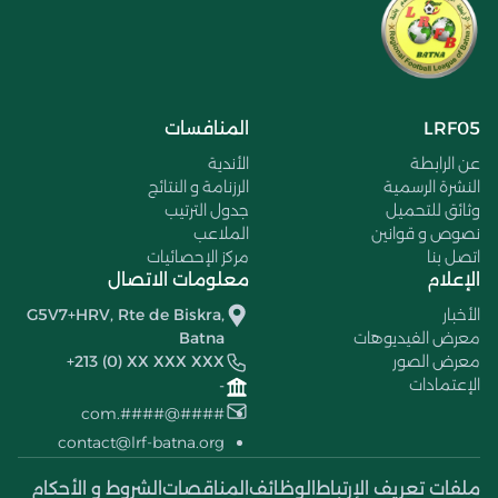
LRF05
المنافسات
عن الرابطة
الأندية
النشرة الرسمية
الرزنامة و النتائج
وثائق للتحميل
جدول الترتيب
نصوص و قوانين
الملاعب
اتصل بنا
مركز الإحصائيات
الإعلام
معلومات الاتصال
الأخبار
G5V7+HRV, Rte de Biskra,
معرض الفيديوهات
Batna
معرض الصور
+213 (0) XX XXX XXX
الإعتمادات
-
####@####.com
contact@lrf-batna.org
ملفات تعريف الإرتباط
الوظائف
المناقصات
الشروط و الأحكام