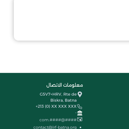
معلومات الاتصال
G5V7+HRV, Rte de
Biskra, Batna
+213 (0) XX XXX XXX
-
####@####.com
contact@lrf-batna.org