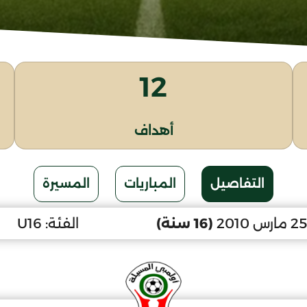
12
أهداف
التفاصيل
المباريات
المسيرة
(16 سنة)
الفئة:
U16