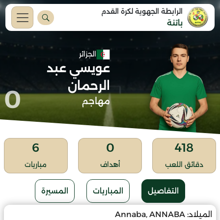
الرابطة الجهوية لكرة القدم
باتنة
الجزائر
عويسي عبد
الرحمان
0
مهاجم
6
0
418
دقائق اللعب
أهداف
مباريات
التفاصيل
المباريات
المسيرة
الميلاد:
Annaba, ANNABA