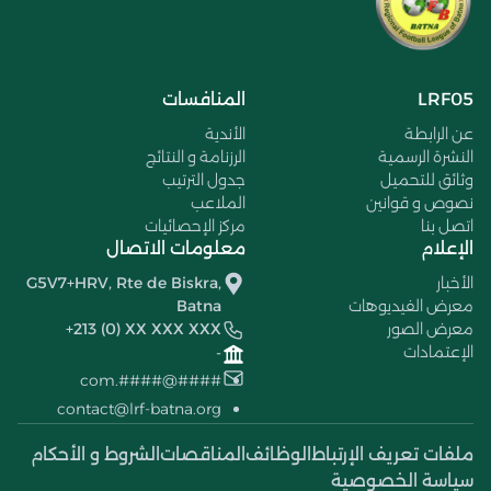
LRF05
المنافسات
عن الرابطة
الأندية
النشرة الرسمية
الرزنامة و النتائج
وثائق للتحميل
جدول الترتيب
نصوص و قوانين
الملاعب
اتصل بنا
مركز الإحصائيات
الإعلام
معلومات الاتصال
الأخبار
G5V7+HRV, Rte de Biskra,
معرض الفيديوهات
Batna
معرض الصور
+213 (0) XX XXX XXX
الإعتمادات
-
####@####.com
contact@lrf-batna.org
ملفات تعريف الإرتباط
الوظائف
المناقصات
الشروط و الأحكام
سياسة الخصوصية