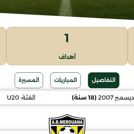
1
أهداف
التفاصيل
المباريات
المسيرة
(18 سنة)
الفئة:
U20