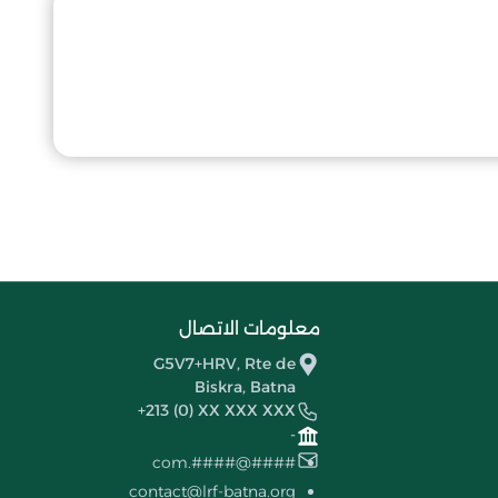
معلومات الاتصال
G5V7+HRV, Rte de
Biskra, Batna
+213 (0) XX XXX XXX
-
####@####.com
contact@lrf-batna.org