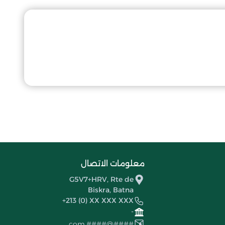
معلومات الاتصال
G5V7+HRV, Rte de
Biskra, Batna
+213 (0) XX XXX XXX
-
####@####.com