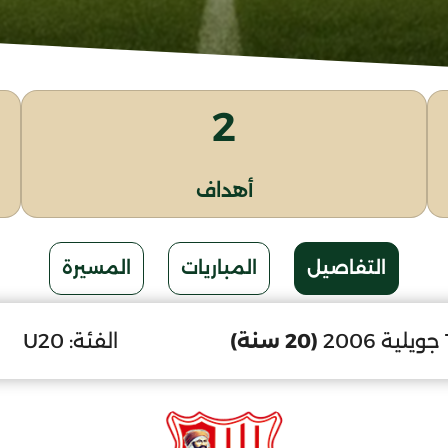
2
أهداف
التفاصيل
المباريات
المسيرة
(20 سنة)
الفئة:
U20