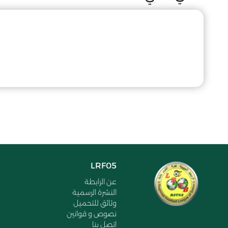
LRF05
عن الرابطة
النشرة الرسمية
وثائق للتحميل
نصوص و قوانين
اتصل بنا