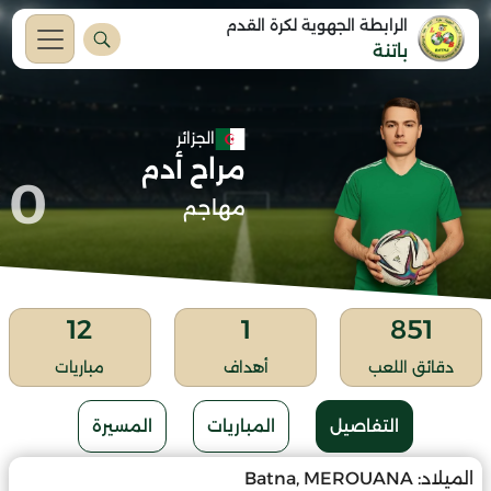
الرابطة الجهوية لكرة القدم
باتنة
الجزائر
مراح أدم
0
مهاجم
12
1
851
دقائق اللعب
أهداف
مباريات
التفاصيل
المباريات
المسيرة
الميلاد:
Batna, MEROUANA