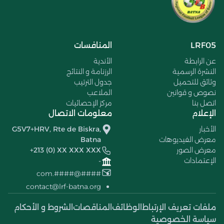
LRF05
المنافسات
عن الرابطة
الأندية
النشرة الرسمية
الرزنامة و النتائج
وثائق للتحميل
جدول الترتيب
نصوص و قوانين
الملاعب
اتصل بنا
مركز الإحصائيات
الإعلام
معلومات الاتصال
الأخبار
G5V7+HRV, Rte de Biskra,
معرض الفيديوهات
Batna
معرض الصور
+213 (0) XX XXX XXX
الإعتمادات
-
####@####.com
contact@lrf-batna.org
ملفات تعريف الإرتباط
الوظائف
المناقصات
الشروط و الأحكام
سياسة الخصوصية