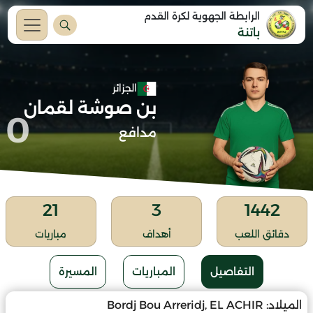
الرابطة الجهوية لكرة القدم
باتنة
الجزائر
بن صوشة لقمان
0
مدافع
21
3
1442
دقائق اللعب
أهداف
مباريات
التفاصيل
المباريات
المسيرة
الميلاد:
Bordj Bou Arreridj, EL ACHIR