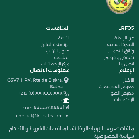
LRF05
المنافسات
عن الرابطة
الأندية
النشرة الرسمية
الرزنامة و النتائج
وثائق للتحميل
جدول الترتيب
نصوص و قوانين
الملاعب
اتصل بنا
مركز الإحصائيات
الإعلام
معلومات الاتصال
الأخبار
G5V7+HRV, Rte de Biskra,
معرض الفيديوهات
Batna
معرض الصور
+213 (0) XX XXX XXX
الإعتمادات
-
####@####.com
contact@lrf-batna.org
ملفات تعريف الإرتباط
الوظائف
المناقصات
الشروط و الأحكام
سياسة الخصوصية