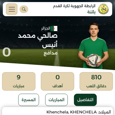
الرابطة الجهوية لكرة القدم
باتنة
الجزائر
صالحي محمد
أنيس
0
مدافع
9
0
810
دقائق اللعب
أهداف
مباريات
التفاصيل
المباريات
المسيرة
الميلاد:
Khenchela, KHENCHELA