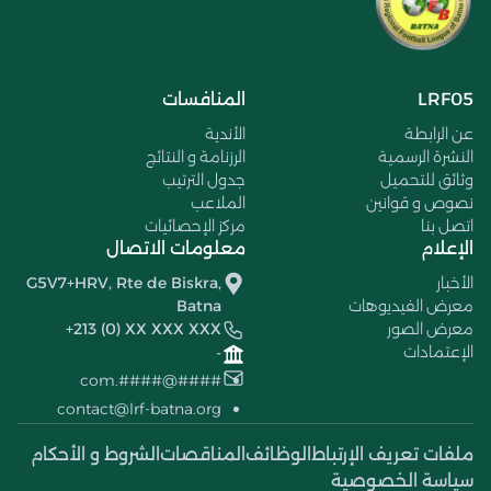
LRF05
المنافسات
عن الرابطة
الأندية
النشرة الرسمية
الرزنامة و النتائج
وثائق للتحميل
جدول الترتيب
نصوص و قوانين
الملاعب
اتصل بنا
مركز الإحصائيات
الإعلام
معلومات الاتصال
الأخبار
G5V7+HRV, Rte de Biskra,
معرض الفيديوهات
Batna
معرض الصور
+213 (0) XX XXX XXX
الإعتمادات
-
####@####.com
contact@lrf-batna.org
ملفات تعريف الإرتباط
الوظائف
المناقصات
الشروط و الأحكام
سياسة الخصوصية