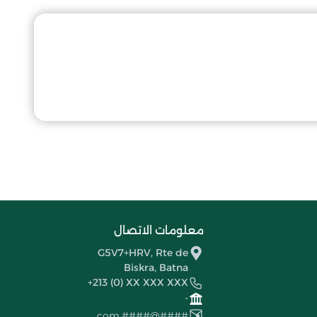
معلومات الاتصال
G5V7+HRV, Rte de
Biskra, Batna
+213 (0) XX XXX XXX
-
####@####.com