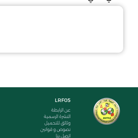
LRF05
عن الرابطة
النشرة الرسمية
وثائق للتحميل
نصوص و قوانين
اتصل بنا