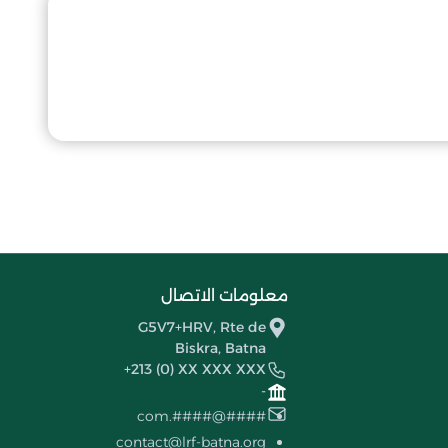
معلومات الاتصال
G5V7+HRV, Rte de
Biskra, Batna
+213 (0) XX XXX XXX
-
####@####.com
contact@lrf-batna.org