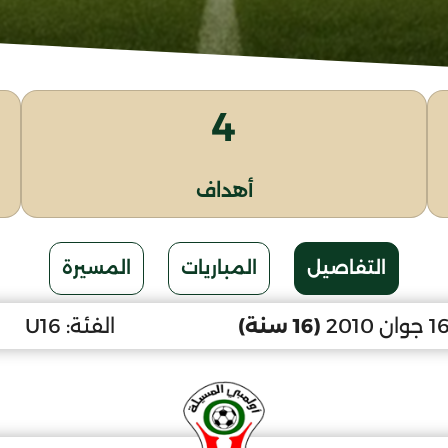
4
أهداف
التفاصيل
المباريات
المسيرة
(16 سنة)
الفئة:
U16