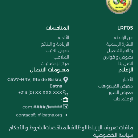
LRF05
المنافسات
عن الرابطة
الأندية
النشرة الرسمية
الرزنامة و النتائج
وثائق للتحميل
جدول الترتيب
نصوص و قوانين
الملاعب
اتصل بنا
مركز الإحصائيات
الإعلام
معلومات الاتصال
الأخبار
G5V7+HRV, Rte de Biskra,
معرض الفيديوهات
Batna
معرض الصور
+213 (0) XX XXX XXX
الإعتمادات
-
####@####.com
contact@lrf-batna.org
ملفات تعريف الإرتباط
الوظائف
المناقصات
الشروط و الأحكام
سياسة الخصوصية