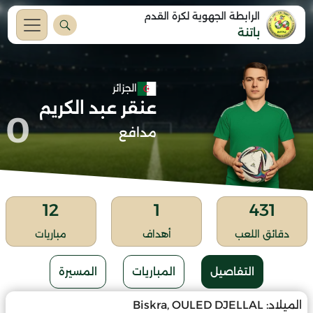
الرابطة الجهوية لكرة القدم
باتنة
الجزائر
عنقر عبد الكريم
0
مدافع
12
1
431
دقائق اللعب
أهداف
مباريات
التفاصيل
المباريات
المسيرة
الميلاد:
Biskra, OULED DJELLAL