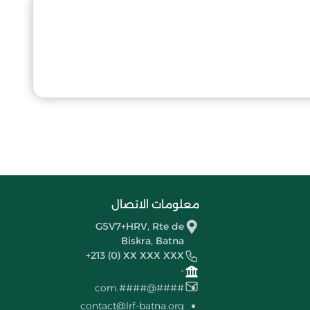
معلومات الاتصال
G5V7+HRV, Rte de
Biskra, Batna
+213 (0) XX XXX XXX
-
####@####.com
contact@lrf-batna.org