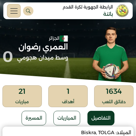
الرابطة الجهوية لكرة القدم
باتنة
الجزائر
العمري رضوان
0
وسط ميدان هجومي
21
1
1634
دقائق اللعب
أهداف
مباريات
التفاصيل
المباريات
المسيرة
الميلاد:
Biskra, TOLGA