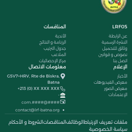
LRF05
المنافسات
عن الرابطة
الأندية
النشرة الرسمية
الرزنامة و النتائج
وثائق للتحميل
جدول الترتيب
نصوص و قوانين
الملاعب
اتصل بنا
مركز الإحصائيات
الإعلام
معلومات الاتصال
الأخبار
G5V7+HRV, Rte de Biskra,
معرض الفيديوهات
Batna
معرض الصور
+213 (0) XX XXX XXX
الإعتمادات
-
####@####.com
contact@lrf-batna.org
ملفات تعريف الإرتباط
الوظائف
المناقصات
الشروط و الأحكام
سياسة الخصوصية