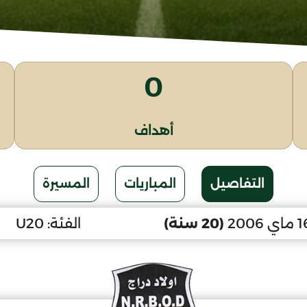
0
أهداف
التفاصيل
المباريات
المسيرة
(20 سنة)
الفئة:
U20