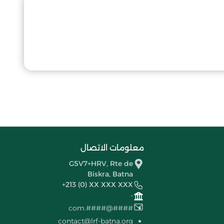
معلومات الاتصال
G5V7+HRV, Rte de
Biskra, Batna
+213 (0) XX XXX XXX
-
####@####.com
contact@lrf-batna.org