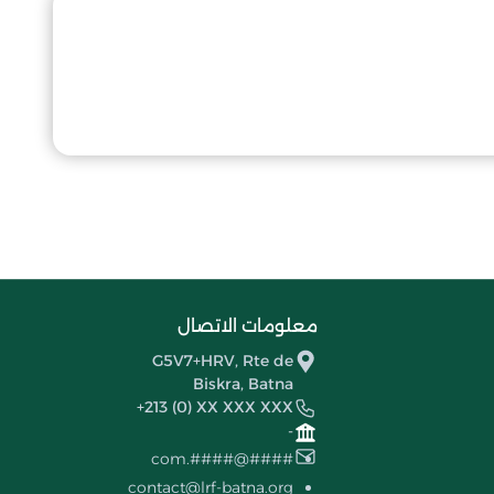
معلومات الاتصال
G5V7+HRV, Rte de
Biskra, Batna
+213 (0) XX XXX XXX
-
####@####.com
contact@lrf-batna.org