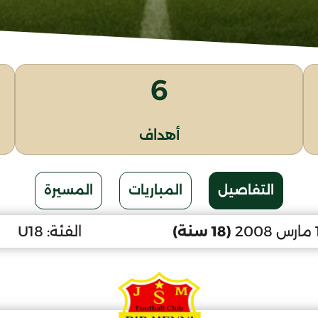
6
أهداف
التفاصيل
المباريات
المسيرة
(18 سنة)
الفئة:
U18