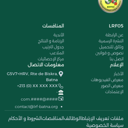
LRF05
المنافسات
عن الرابطة
الأندية
النشرة الرسمية
الرزنامة و النتائج
وثائق للتحميل
جدول الترتيب
نصوص و قوانين
الملاعب
اتصل بنا
مركز الإحصائيات
الإعلام
معلومات الاتصال
الأخبار
G5V7+HRV, Rte de Biskra,
معرض الفيديوهات
Batna
معرض الصور
+213 (0) XX XXX XXX
الإعتمادات
-
####@####.com
contact@lrf-batna.org
ملفات تعريف الإرتباط
الوظائف
المناقصات
الشروط و الأحكام
سياسة الخصوصية