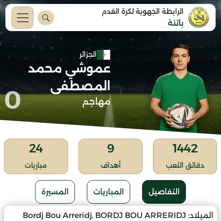
الرابطة الجهوية لكرة القدم
باتنة
الجزائر
عموشي محمد
المصطفى
0
مهاجم
24
9
1442
دقائق اللعب
أهداف
مباريات
التفاصيل
المباريات
المسيرة
الميلاد:
Bordj Bou Arreridj, BORDJ BOU ARRERIDJ