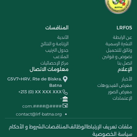
LRF05
المنافسات
عن الرابطة
الأندية
النشرة الرسمية
الرزنامة و النتائج
وثائق للتحميل
جدول الترتيب
نصوص و قوانين
الملاعب
اتصل بنا
مركز الإحصائيات
الإعلام
معلومات الاتصال
الأخبار
G5V7+HRV, Rte de Biskra,
معرض الفيديوهات
Batna
معرض الصور
+213 (0) XX XXX XXX
الإعتمادات
-
####@####.com
contact@lrf-batna.org
ملفات تعريف الإرتباط
الوظائف
المناقصات
الشروط و الأحكام
سياسة الخصوصية