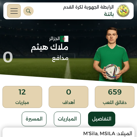
الرابطة الجهوية لكرة القدم
باتنة
الجزائر
ملاك هيثم
0
مدافع
12
0
659
دقائق اللعب
أهداف
مباريات
التفاصيل
المباريات
المسيرة
الميلاد:
M'Sila, MSILA