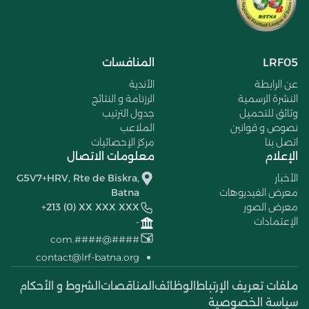
LRF05
المنافسات
عن الرابطة
الأندية
النشرة الرسمية
الرزنامة و النتائج
وثائق للتحميل
جدول الترتيب
نصوص و قوانين
الملاعب
اتصل بنا
مركز الإحصائيات
الإعلام
معلومات الاتصال
الأخبار
G5V7+HRV, Rte de Biskra,
معرض الفيديوهات
Batna
معرض الصور
+213 (0) XX XXX XXX
الإعتمادات
-
####@####.com
contact@lrf-batna.org
ملفات تعريف الإرتباط
الوظائف
المناقصات
الشروط و الأحكام
سياسة الخصوصية