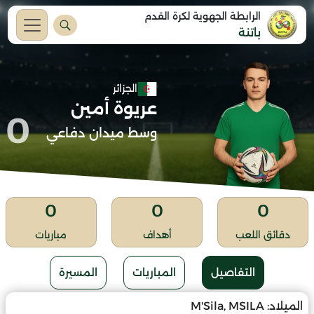
الرابطة الجهوية لكرة القدم
باتنة
الجزائر
عريوة أمين
0
وسط ميدان دفاعي
0
0
0
دقائق اللعب
أهداف
مباريات
التفاصيل
المباريات
المسيرة
الميلاد:
M'Sila, MSILA