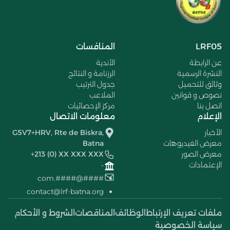
LRF05
المنافسات
عن الرابطة
الأندية
النشرة الرسمية
الرزنامة و النتائج
وثائق للتحميل
جدول الترتيب
نصوص و قوانين
الملاعب
اتصل بنا
مركز الإحصائيات
الإعلام
معلومات الاتصال
الأخبار
G5V7+HRV, Rte de Biskra,
معرض الفيديوهات
Batna
معرض الصور
+213 (0) XX XXX XXX
الإعتمادات
-
####@####.com
contact@lrf-batna.org
ملفات تعريف الإرتباط
الوظائف
المناقصات
الشروط و الأحكام
سياسة الخصوصية