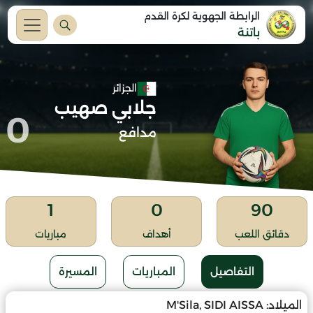
الرابطة الجهوية لكرة القدم
باتنة
الجزائر
جلابي صهيب
0
مدافع
1
0
90
دقائق اللعب
أهداف
مباريات
التفاصيل
المباريات
المسيرة
الميلاد:
M'Sila, SIDI AISSA