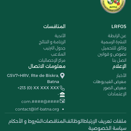
LRF05
المنافسات
عن الرابطة
الأندية
النشرة الرسمية
الرزنامة و النتائج
وثائق للتحميل
جدول الترتيب
نصوص و قوانين
الملاعب
اتصل بنا
مركز الإحصائيات
الإعلام
معلومات الاتصال
الأخبار
G5V7+HRV, Rte de Biskra,
معرض الفيديوهات
Batna
معرض الصور
+213 (0) XX XXX XXX
الإعتمادات
-
####@####.com
contact@lrf-batna.org
ملفات تعريف الإرتباط
الوظائف
المناقصات
الشروط و الأحكام
سياسة الخصوصية