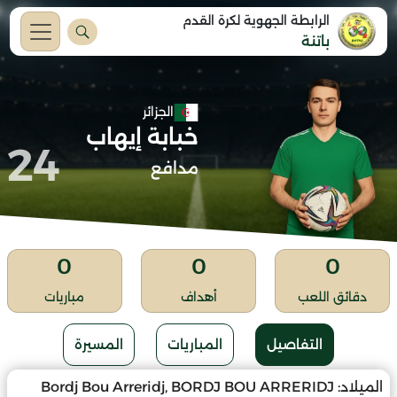
الرابطة الجهوية لكرة القدم
باتنة
الجزائر
خبابة إيهاب
24
مدافع
0
0
0
دقائق اللعب
أهداف
مباريات
التفاصيل
المباريات
المسيرة
الميلاد:
Bordj Bou Arreridj, BORDJ BOU ARRERIDJ