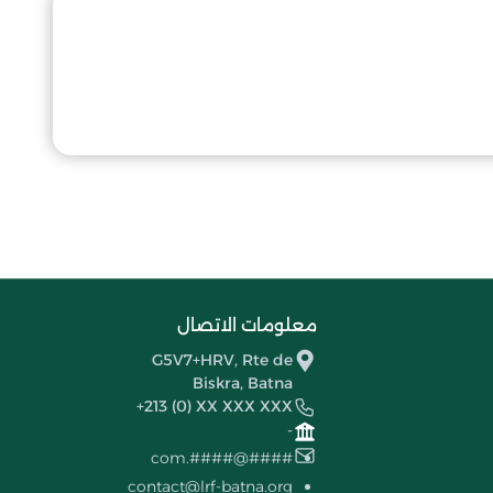
معلومات الاتصال
G5V7+HRV, Rte de
Biskra, Batna
+213 (0) XX XXX XXX
-
####@####.com
contact@lrf-batna.org