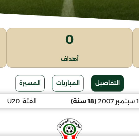
0
أهداف
التفاصيل
المباريات
المسيرة
(18 سنة)
الفئة:
U20