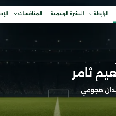
الرابطة
النشرة الرسمية
المنافسات
الإح
يم ثامر
دان هجومي