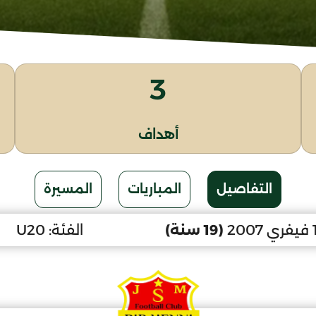
3
أهداف
التفاصيل
المباريات
المسيرة
(19 سنة)
الفئة:
U20