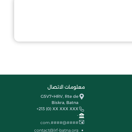
معلومات الاتصال
G5V7+HRV, Rte de
Biskra, Batna
+213 (0) XX XXX XXX
-
####@####.com
contact@lrf-batna.org