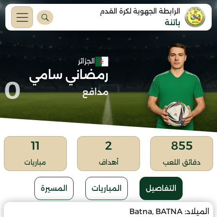
الرابطة الجهوية لكرة القدم
باتنة
الجزائر
رمضاني سامي
0
مدافع
11
2
855
دقائق اللعب
أهداف
مباريات
التفاصيل
المباريات
المسيرة
الميلاد:
Batna, BATNA