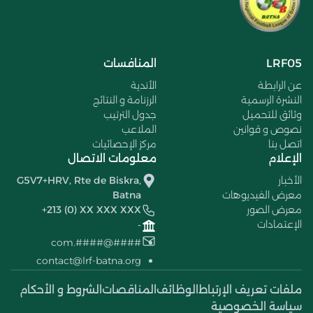
LRF05
المنافسات
عن الرابطة
الأندية
النشرة الرسمية
الرزنامة و النتائج
وثائق للتحميل
جدول الترتيب
نصوص و قوانين
الملاعب
اتصل بنا
مركز الإحصائيات
الإعلام
معلومات الاتصال
الأخبار
G5V7+HRV, Rte de Biskra,
معرض الفيديوهات
Batna
معرض الصور
+213 (0) XX XXX XXX
الإعتمادات
-
####@####.com
contact@lrf-batna.org
ملفات تعريف الإرتباط
الوظائف
المناقصات
الشروط و الأحكام
سياسة الخصوصية