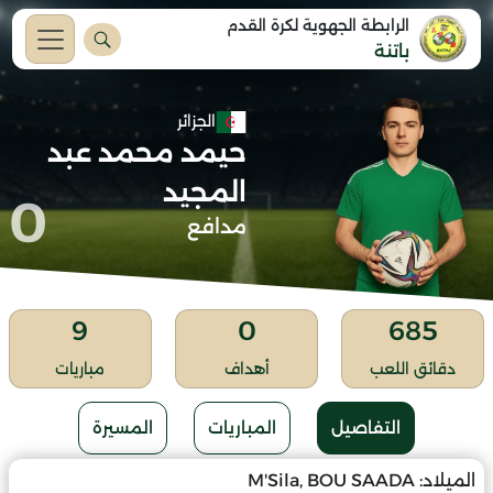
الرابطة الجهوية لكرة القدم
باتنة
الجزائر
حيمد محمد عبد
المجيد
0
مدافع
9
0
685
دقائق اللعب
أهداف
مباريات
التفاصيل
المباريات
المسيرة
الميلاد:
M'Sila, BOU SAADA