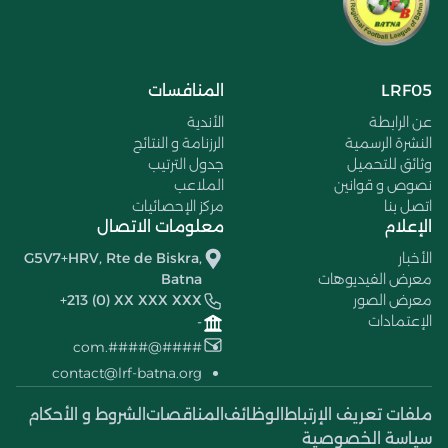
LRF05
المنافسات
عن الرابطة
الأندية
النشرة الرسمية
الرزنامة و النتائج
وثائق للتحميل
جدول الترتيب
نصوص و قوانين
الملاعب
اتصل بنا
مركز الإحصائيات
الإعلام
معلومات الاتصال
الأخبار
G5V7+HRV, Rte de Biskra,
معرض الفيديوهات
Batna
معرض الصور
+213 (0) XX XXX XXX
الإعتمادات
-
####@####.com
contact@lrf-batna.org
ملفات تعريف الإرتباط
الوظائف
المناقصات
الشروط و الأحكام
سياسة الخصوصية