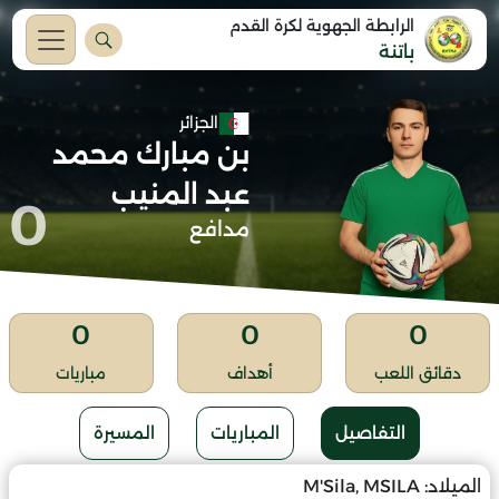
الرابطة الجهوية لكرة القدم
باتنة
الجزائر
بن مبارك محمد
عبد المنيب
0
مدافع
0
0
0
دقائق اللعب
أهداف
مباريات
التفاصيل
المباريات
المسيرة
الميلاد:
M'Sila, MSILA