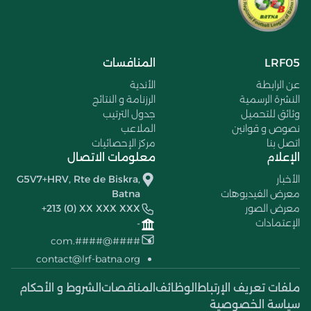
LRF05
المنافسات
عن الرابطة
الأندية
النشرة الرسمية
الرزنامة و النتائج
وثائق للتحميل
جدول الترتيب
نصوص و قوانين
الملاعب
اتصل بنا
مركز الإحصائيات
الإعلام
معلومات الاتصال
الأخبار
G5V7+HRV, Rte de Biskra,
معرض الفيديوهات
Batna
معرض الصور
+213 (0) XX XXX XXX
الإعتمادات
-
####@####.com
contact@lrf-batna.org
ملفات تعريف الإرتباط
الوظائف
المناقصات
الشروط و الأحكام
سياسة الخصوصية