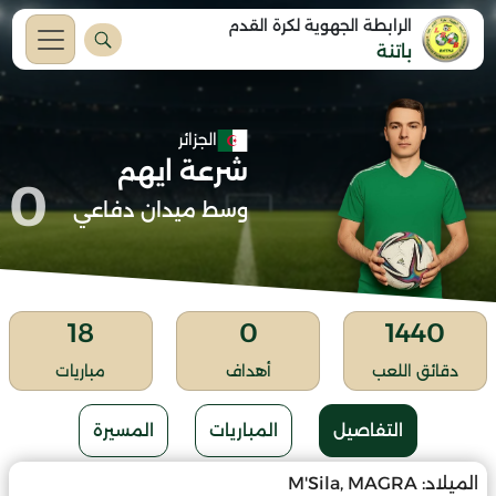
الرابطة الجهوية لكرة القدم
باتنة
الجزائر
شرعة ايهم
0
وسط ميدان دفاعي
18
0
1440
دقائق اللعب
أهداف
مباريات
التفاصيل
المباريات
المسيرة
الميلاد:
M'Sila, MAGRA