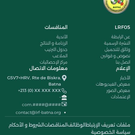
LRF05
المنافسات
عن الرابطة
الأندية
النشرة الرسمية
الرزنامة و النتائج
وثائق للتحميل
جدول الترتيب
نصوص و قوانين
الملاعب
اتصل بنا
مركز الإحصائيات
الإعلام
معلومات الاتصال
الأخبار
G5V7+HRV, Rte de Biskra,
معرض الفيديوهات
Batna
معرض الصور
+213 (0) XX XXX XXX
الإعتمادات
-
####@####.com
contact@lrf-batna.org
ملفات تعريف الإرتباط
الوظائف
المناقصات
الشروط و الأحكام
سياسة الخصوصية