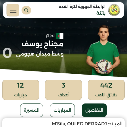
الرابطة الجهوية لكرة القدم
باتنة
الجزائر
مجناح يوسف
0
وسط ميدان هجومي
12
3
442
دقائق اللعب
أهداف
مباريات
التفاصيل
المباريات
المسيرة
الميلاد:
M'Sila, OULED DERRADJ