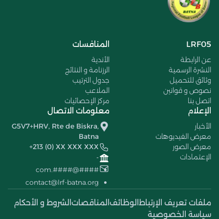
LRF05
المنافسات
عن الرابطة
الأندية
النشرة الرسمية
الرزنامة و النتائج
وثائق للتحميل
جدول الترتيب
نصوص و قوانين
الملاعب
اتصل بنا
مركز الإحصائيات
الإعلام
معلومات الاتصال
الأخبار
G5V7+HRV, Rte de Biskra,
معرض الفيديوهات
Batna
معرض الصور
+213 (0) XX XXX XXX
الإعتمادات
-
####@####.com
contact@lrf-batna.org
ملفات تعريف الإرتباط
الوظائف
المناقصات
الشروط و الأحكام
سياسة الخصوصية