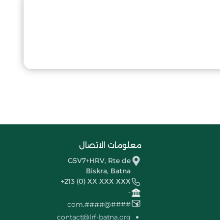
معلومات الاتصال
G5V7+HRV, Rte de
Biskra, Batna
+213 (0) XX XXX XXX
-
####@####.com
contact@lrf-batna.org