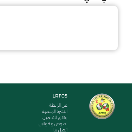
LRF05
عن الرابطة
النشرة الرسمية
وثائق للتحميل
نصوص و قوانين
اتصل بنا