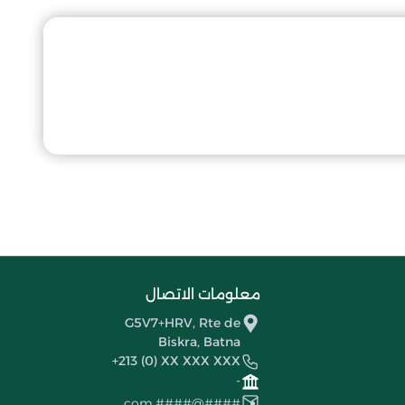
معلومات الاتصال
G5V7+HRV, Rte de
Biskra, Batna
+213 (0) XX XXX XXX
-
####@####.com