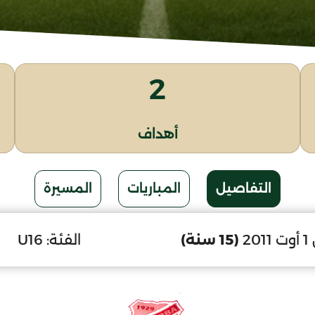
2
أهداف
التفاصيل
المباريات
المسيرة
20
(15 سنة)
الفئة:
U16