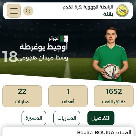
الرابطة الجهوية لكرة القدم
باتنة
الجزائر
أوجيط يوغرطة
18
وسط ميدان هجومي
22
1
1652
دقائق اللعب
أهداف
مباريات
التفاصيل
المباريات
المسيرة
الميلاد:
Bouira, BOUIRA