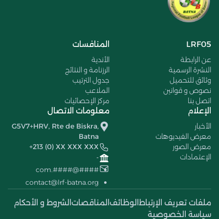
LRF05
المنافسات
عن الرابطة
الأندية
النشرة الرسمية
الرزنامة و النتائج
وثائق للتحميل
جدول الترتيب
نصوص و قوانين
الملاعب
اتصل بنا
مركز الإحصائيات
الإعلام
معلومات الاتصال
الأخبار
G5V7+HRV, Rte de Biskra,
معرض الفيديوهات
Batna
معرض الصور
+213 (0) XX XXX XXX
الإعتمادات
-
####@####.com
contact@lrf-batna.org
ملفات تعريف الإرتباط
الوظائف
المناقصات
الشروط و الأحكام
سياسة الخصوصية