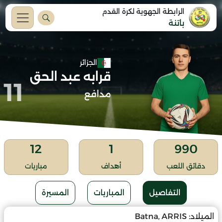
الرابطة الجهوية لكرة القدم
باتنة
الجزائر
قرابه عبد الحق
11
مدافع
12
1
990
دقائق اللعب
أهداف
مباريات
التفاصيل
المباريات
المسيرة
الميلاد:
Batna, ARRIS