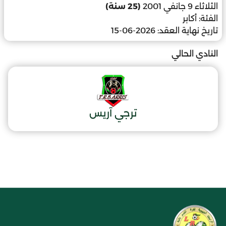
الثلاثاء 9 جانفي 2001
(25 سنة)
الفئة:
أكابر
تاريخ نهاية العقد:
2026-06-15
النادي الحالي
ترجي آريس