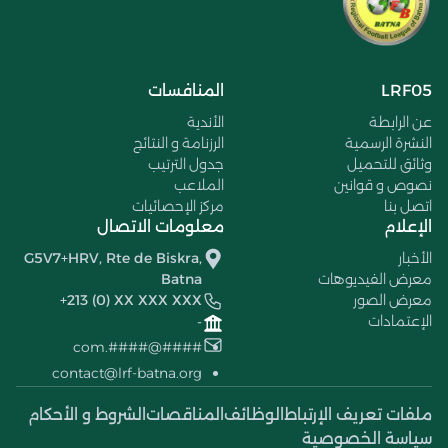
LRF05
المنافسات
عن الرابطة
الأندية
النشرة الرسمية
الرزنامة و النتائج
وثائق للتحميل
جدول الترتيب
نصوص و قوانين
الملاعب
اتصل بنا
مركز الإحصائيات
الإعلام
معلومات الاتصال
الأخبار
G5V7+HRV, Rte de Biskra,
معرض الفيديوهات
Batna
معرض الصور
+213 (0) XX XXX XXX
الإعتمادات
-
####@####.com
contact@lrf-batna.org
ملفات تعريف الإرتباط
الوظائف
المناقصات
الشروط و الأحكام
سياسة الخصوصية