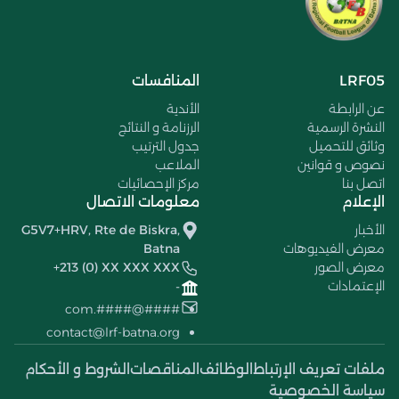
LRF05
المنافسات
عن الرابطة
الأندية
النشرة الرسمية
الرزنامة و النتائج
وثائق للتحميل
جدول الترتيب
نصوص و قوانين
الملاعب
اتصل بنا
مركز الإحصائيات
الإعلام
معلومات الاتصال
الأخبار
G5V7+HRV, Rte de Biskra,
معرض الفيديوهات
Batna
معرض الصور
+213 (0) XX XXX XXX
الإعتمادات
-
####@####.com
contact@lrf-batna.org
ملفات تعريف الإرتباط
الوظائف
المناقصات
الشروط و الأحكام
سياسة الخصوصية