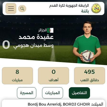
الرابطة الجهوية لكرة القدم
باتنة
الجزائر
عقيدة محمد
0
وسط ميدان هجومي
8
0
495
دقائق اللعب
أهداف
مباريات
التفاصيل
المباريات
المسيرة
الميلاد:
Bordj Bou Arreridj, BORDJ GHDIR