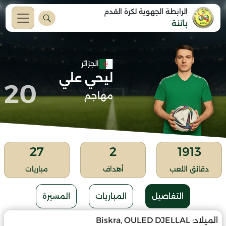
الرابطة الجهوية لكرة القدم
باتنة
الجزائر
ليحي علي
20
مهاجم
27
2
1913
دقائق اللعب
أهداف
مباريات
التفاصيل
المباريات
المسيرة
الميلاد:
Biskra, OULED DJELLAL