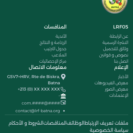
LRF05
المنافسات
عن الرابطة
الأندية
النشرة الرسمية
الرزنامة و النتائج
وثائق للتحميل
جدول الترتيب
نصوص و قوانين
الملاعب
اتصل بنا
مركز الإحصائيات
الإعلام
معلومات الاتصال
الأخبار
G5V7+HRV, Rte de Biskra,
معرض الفيديوهات
Batna
معرض الصور
+213 (0) XX XXX XXX
الإعتمادات
-
####@####.com
contact@lrf-batna.org
ملفات تعريف الإرتباط
الوظائف
المناقصات
الشروط و الأحكام
سياسة الخصوصية