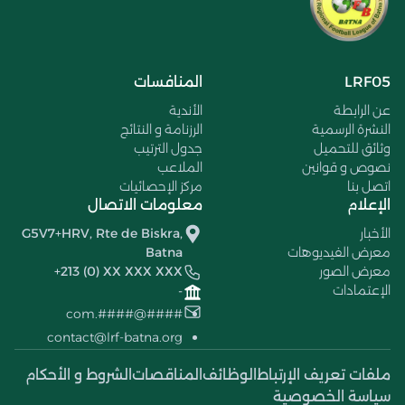
LRF05
المنافسات
عن الرابطة
الأندية
النشرة الرسمية
الرزنامة و النتائج
وثائق للتحميل
جدول الترتيب
نصوص و قوانين
الملاعب
اتصل بنا
مركز الإحصائيات
الإعلام
معلومات الاتصال
الأخبار
G5V7+HRV, Rte de Biskra,
معرض الفيديوهات
Batna
معرض الصور
+213 (0) XX XXX XXX
الإعتمادات
-
####@####.com
contact@lrf-batna.org
ملفات تعريف الإرتباط
الوظائف
المناقصات
الشروط و الأحكام
سياسة الخصوصية