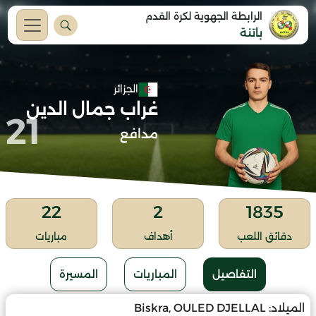
الرابطة الجهوية لكرة القدم
باتنة
الجزائر
غراب جمال الدين
21
مدافع
22
2
1835
دقائق اللعب
أهداف
مباريات
التفاصيل
المباريات
المسيرة
الميلاد:
Biskra, OULED DJELLAL