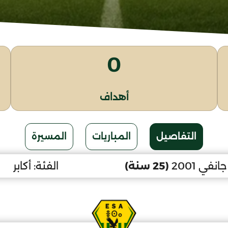
0
أهداف
التفاصيل
المباريات
المسيرة
(25 سنة)
الفئة:
أكابر