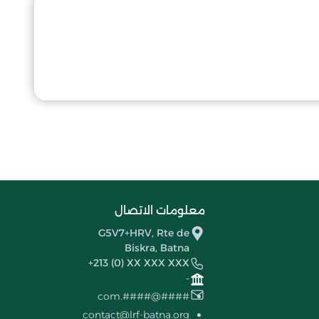
معلومات الاتصال
G5V7+HRV, Rte de
Biskra, Batna
+213 (0) XX XXX XXX
-
####@####.com
contact@lrf-batna.org