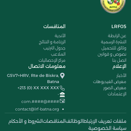
LRF05
المنافسات
عن الرابطة
الأندية
النشرة الرسمية
الرزنامة و النتائج
وثائق للتحميل
جدول الترتيب
نصوص و قوانين
الملاعب
اتصل بنا
مركز الإحصائيات
الإعلام
معلومات الاتصال
الأخبار
G5V7+HRV, Rte de Biskra,
معرض الفيديوهات
Batna
معرض الصور
+213 (0) XX XXX XXX
الإعتمادات
-
####@####.com
contact@lrf-batna.org
ملفات تعريف الإرتباط
الوظائف
المناقصات
الشروط و الأحكام
سياسة الخصوصية