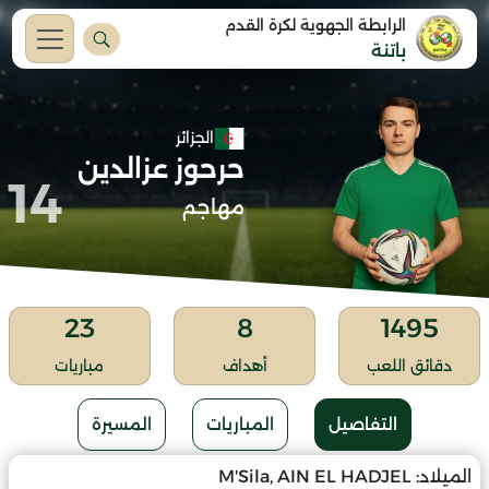
الرابطة الجهوية لكرة القدم
باتنة
الجزائر
حرحوز عزالدين
14
مهاجم
23
8
1495
دقائق اللعب
أهداف
مباريات
التفاصيل
المباريات
المسيرة
الميلاد:
M'Sila, AIN EL HADJEL