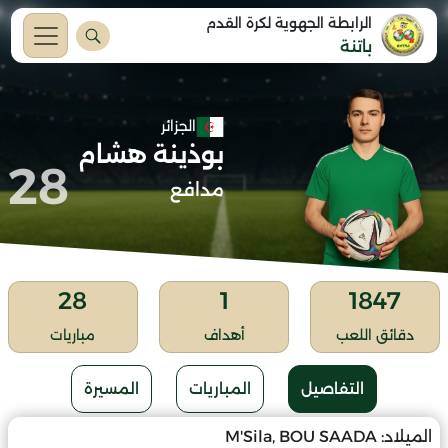
الرابطة الجهوية لكرة القدم
باتنة
الجزائر
بوذينة هشام
28
مدافع
28
1
1847
دقائق اللعب
أهداف
مباريات
التفاصيل
المباريات
المسيرة
الميلاد:
M'Sila, BOU SAADA