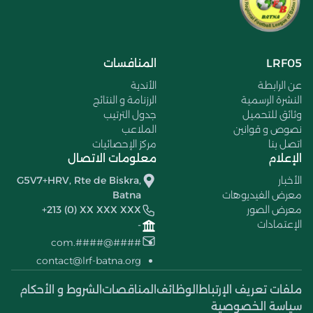
LRF05
المنافسات
عن الرابطة
الأندية
النشرة الرسمية
الرزنامة و النتائج
وثائق للتحميل
جدول الترتيب
نصوص و قوانين
الملاعب
اتصل بنا
مركز الإحصائيات
الإعلام
معلومات الاتصال
الأخبار
G5V7+HRV, Rte de Biskra,
معرض الفيديوهات
Batna
معرض الصور
+213 (0) XX XXX XXX
الإعتمادات
-
####@####.com
contact@lrf-batna.org
ملفات تعريف الإرتباط
الوظائف
المناقصات
الشروط و الأحكام
سياسة الخصوصية