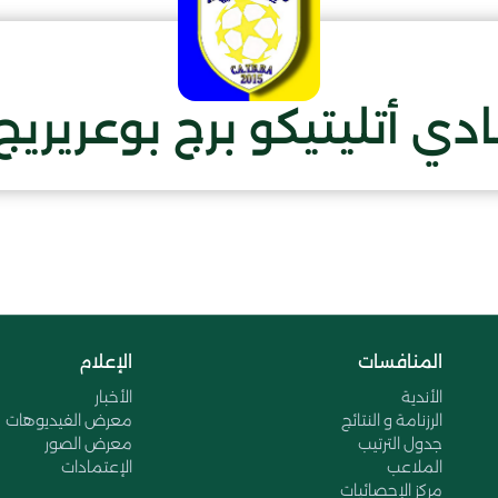
ادي أتليتيكو برج بوعريريج
المنافسات
الإعلام
الأندية
الأخبار
الرزنامة و النتائج
معرض الفيديوهات
جدول الترتيب
معرض الصور
الملاعب
الإعتمادات
مركز الإحصائيات