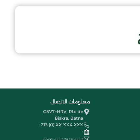
معلومات الاتصال
G5V7+HRV, Rte de
Biskra, Batna
+213 (0) XX XXX XXX
-
####@####.com