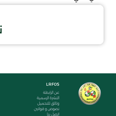
ن
LRF05
عن الرابطة
النشرة الرسمية
وثائق للتحميل
نصوص و قوانين
اتصل بنا