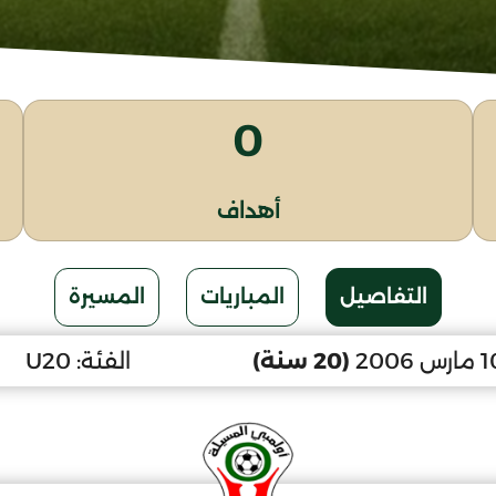
0
أهداف
التفاصيل
المباريات
المسيرة
(20 سنة)
الفئة:
U20