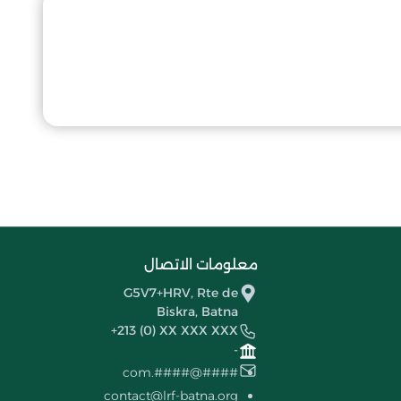
معلومات الاتصال
G5V7+HRV, Rte de
Biskra, Batna
+213 (0) XX XXX XXX
-
####@####.com
contact@lrf-batna.org