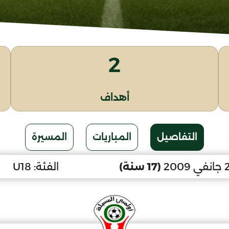
2
أهداف
التفاصيل
المباريات
المسيرة
(17 سنة)
الفئة:
U18