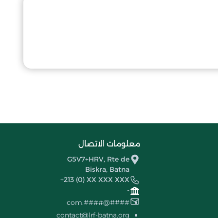
معلومات الاتصال
G5V7+HRV, Rte de
Biskra, Batna
+213 (0) XX XXX XXX
-
####@####.com
contact@lrf-batna.org