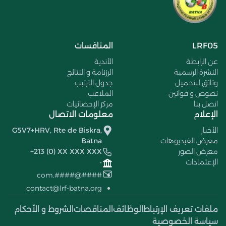
LRF05
المنافسات
عن الرابطة
الأندية
النشرة الرسمية
الرزنامة و النتائج
وثائق للتحميل
جدول الترتيب
نصوص و قوانين
الملاعب
اتصل بنا
مركز الإحصائيات
الإعلام
معلومات الاتصال
الأخبار
G5V7+HRV, Rte de Biskra,
معرض الفيديوهات
Batna
معرض الصور
+213 (0) XX XXX XXX
الإعتمادات
-
####@####.com
contact@lrf-batna.org
ملفات تعريف الإرتباط
الوظائف
المناقصات
الشروط و الأحكام
سياسة الخصوصية