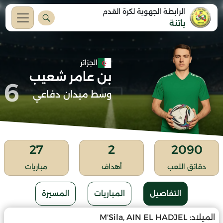
الرابطة الجهوية لكرة القدم
باتنة
الجزائر
بن عامر شعيب
6
وسط ميدان دفاعي
27
2
2090
دقائق اللعب
أهداف
مباريات
التفاصيل
المباريات
المسيرة
الميلاد:
M'Sila, AIN EL HADJEL