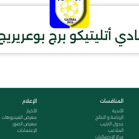
ادي أتليتيكو برج بوعريريج
المنافسات
الإعلام
الأندية
الأخبار
الرزنامة و النتائج
معرض الفيديوهات
جدول الترتيب
معرض الصور
الملاعب
الإعتمادات
مركز الإحصائيات