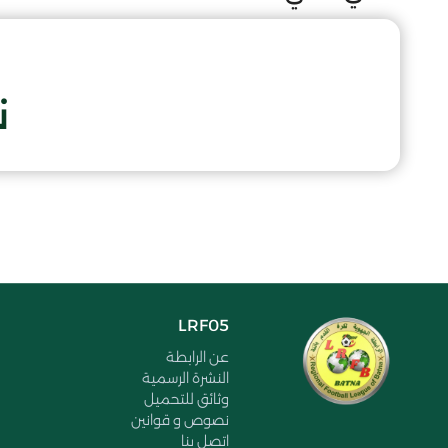
ن
LRF05
عن الرابطة
النشرة الرسمية
وثائق للتحميل
نصوص و قوانين
اتصل بنا