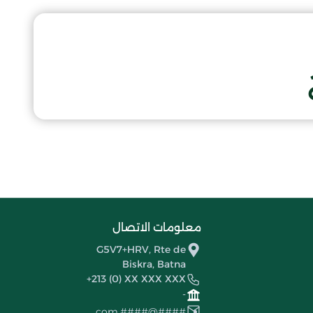
معلومات الاتصال
G5V7+HRV, Rte de
Biskra, Batna
+213 (0) XX XXX XXX
-
####@####.com