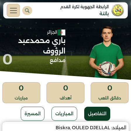
الرابطة الجهوية لكرة القدم
باتنة
الجزائر
باري محمدعبد
الرؤوف
0
مدافع
0
0
0
دقائق اللعب
أهداف
مباريات
التفاصيل
المباريات
المسيرة
الميلاد:
Biskra, OULED DJELLAL