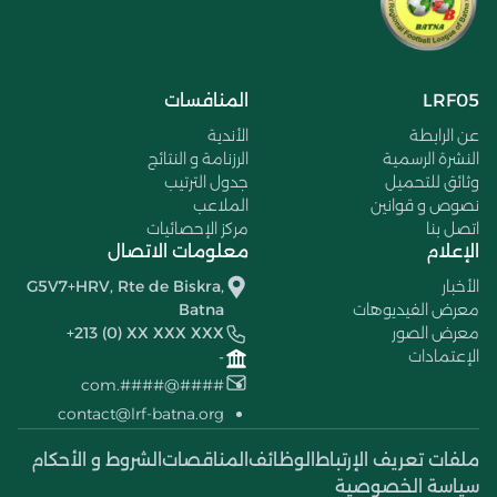
LRF05
المنافسات
عن الرابطة
الأندية
النشرة الرسمية
الرزنامة و النتائج
وثائق للتحميل
جدول الترتيب
نصوص و قوانين
الملاعب
اتصل بنا
مركز الإحصائيات
الإعلام
معلومات الاتصال
الأخبار
G5V7+HRV, Rte de Biskra,
معرض الفيديوهات
Batna
معرض الصور
+213 (0) XX XXX XXX
الإعتمادات
-
####@####.com
contact@lrf-batna.org
ملفات تعريف الإرتباط
الوظائف
المناقصات
الشروط و الأحكام
سياسة الخصوصية